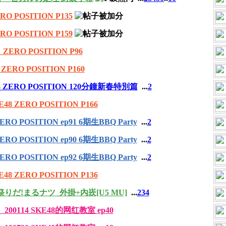
 POSITION P135
 POSITION P159
RO POSITION P96
RO POSITION P160
 ZERO POSITION 120分鐘新春特別篇
...
2
 ZERO POSITION P166
RO POSITION ep91 6期生BBQ Party
...
2
RO POSITION ep90 6期生BBQ Party
...
2
RO POSITION ep92 6期生BBQ Party
...
2
 ZERO POSITION P136
だ!祭りだ!まるナツ_外掛+內崁[U5 MU]
...
2
3
4
0114 SKE48的网红教室 ep40