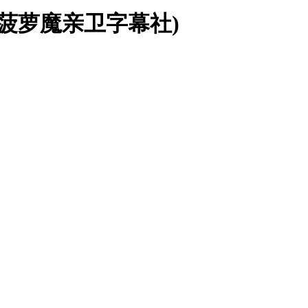
音吻菠萝魔亲卫字幕社)