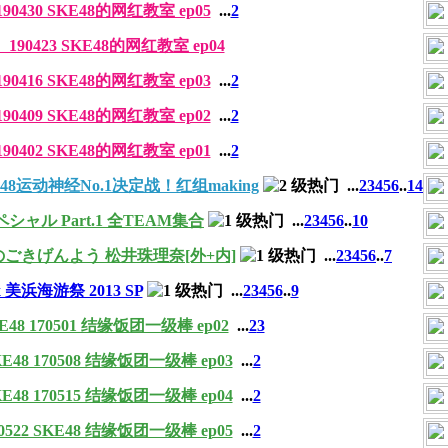
30 SKE48的网红教室 ep05
...
2
0423 SKE48的网红教室 ep04
16 SKE48的网红教室 ep03
...
2
09 SKE48的网红教室 ep02
...
2
02 SKE48的网红教室 ep01
...
2
48运动神经No.1决定战！红组making
...
2
3
4
5
6
..
14
8スペシャル Part.1 全TEAM集合
...
2
3
4
5
6
..
10
のごきげんよう 松井珠理奈[外+内]
...
2
3
4
5
6
..
7
 x 美浜海游祭 2013 SP
...
2
3
4
5
6
..
9
 170501 结缘饭团一级棒 ep02
...
2
3
 170508 结缘饭团一级棒 ep03
...
2
 170515 结缘饭团一级棒 ep04
...
2
2 SKE48 结缘饭团一级棒 ep05
...
2