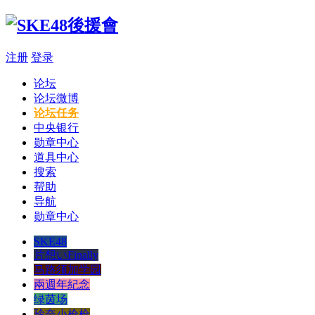
注册
登录
论坛
论坛微博
论坛任务
中央银行
勋章中心
道具中心
搜索
帮助
导航
勋章中心
SKE48
片想いFinally
马路须加学园
兩週年紀念
绿茵场
玲奈小枪枪