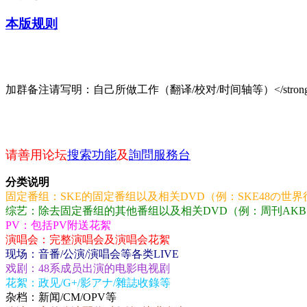
本版规则
加群备注请写明：自己所做工作（翻译/校对/时间轴等）
</stron
请善用论坛
搜索功能
及
詢問服務台
分类说明
固定番组：SKE的固定番组以及相关DVD（例：SKE48の世
综艺：除去固定番组的其他番组以及相关DVD（例：周刊AKB
PV：包括PV附送花絮
演唱会：完整演唱会及演唱会花絮
现场：音番/公演/演唱会等各类LIVE
戏剧：48系成员出演的电影电视剧
花絮：政见/G+/影アナ/雜誌收錄等
杂档：新闻/CM/OPV等