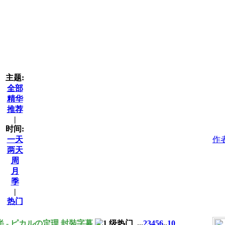
主题:
全部
精华
推荐
|
时间:
一天
作
两天
周
月
季
|
热门
前半 - ピカルの定理 封裝字幕
...
2
3
4
5
6
..
10