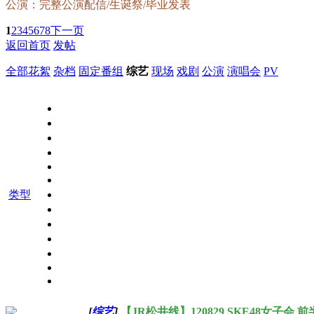
公演：完整公演配信/生诞祭/毕业发表
1
2
3
4
5
6
7
8
下一页
返回首页
发帖
全部
花絮
杂档
固定番组
综艺
现场
戏剧
公演
演唱会
PV
类型
[
综艺
]
【JR松井线】120829 SKE48女子会 