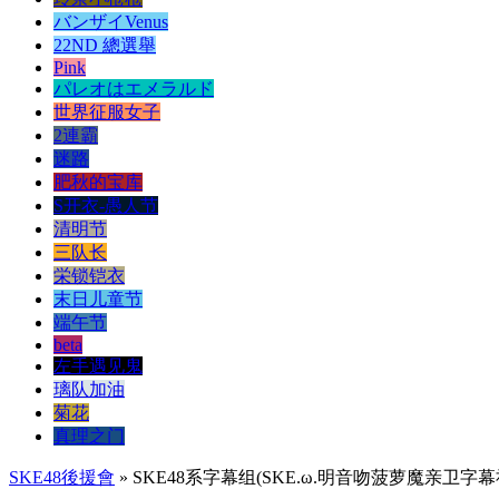
バンザイVenus
22ND 總選舉
Pink
パレオはエメラルド
世界征服女子
2連霸
迷路
肥秋的宝库
S开衣-愚人节
清明节
三队长
栄锁铠衣
末日儿童节
端午节
beta
左手遇见鬼
璃队加油
菊花
真理之门
SKE48後援會
» SKE48系字幕组(SKE.ω.明音吻菠萝魔亲卫字幕