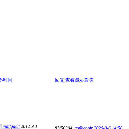
者/时间
回复
查看
最后发表
mmlgdcll
2012-9-1
93
/
50304
coffeenoir
2026-8-6 14:58