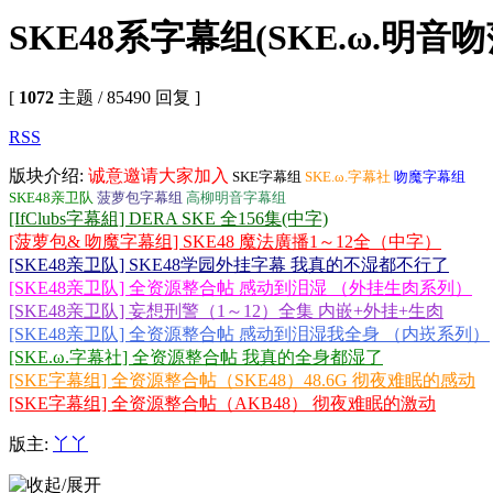
SKE48系字幕组(SKE.ω.明
[
1072
主题 / 85490 回复 ]
RSS
版块介绍:
诚意邀请大家加入
SKE字幕组
SKE.ω.字幕社
吻魔字幕组
SKE48亲卫队
菠萝包字幕组
高柳明音字幕组
[IfClubs字幕組] DERA SKE 全156集(中字)
[菠萝包& 吻魔字幕组] SKE48 魔法廣播1～12全（中字）
[SKE48亲卫队] SKE48学园外挂字幕 我真的不湿都不行了
[SKE48亲卫队] 全资源整合帖 感动到泪湿 （外挂生肉系列）
[SKE48亲卫队] 妄想刑警（1～12）全集 内嵌+外挂+生肉
[SKE48亲卫队] 全资源整合帖 感动到泪湿我全身 （内崁系列）
[SKE.ω.字幕社] 全资源整合帖 我真的全身都湿了
[SKE字幕组] 全资源整合帖（SKE48）48.6G 彻夜难眠的感动
[SKE字幕组] 全资源整合帖（AKB48） 彻夜难眠的激动
版主:
丫丫