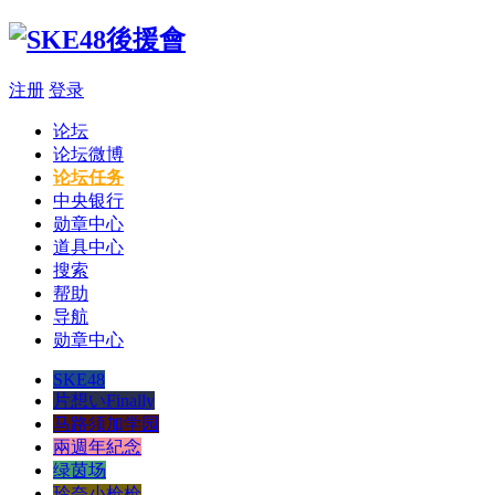
注册
登录
论坛
论坛微博
论坛任务
中央银行
勋章中心
道具中心
搜索
帮助
导航
勋章中心
SKE48
片想いFinally
马路须加学园
兩週年紀念
绿茵场
玲奈小枪枪