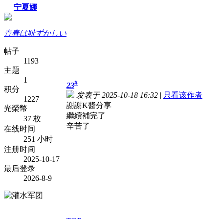
宁夏娜
青春は耻ずかしい
帖子
1193
主题
1
#
23
积分
发表于 2025-10-18 16:32
|
只看该作者
1227
謝謝K醬分享
光榮幣
繼續補完了
37 枚
辛苦了
在线时间
251 小时
注册时间
2025-10-17
最后登录
2026-8-9