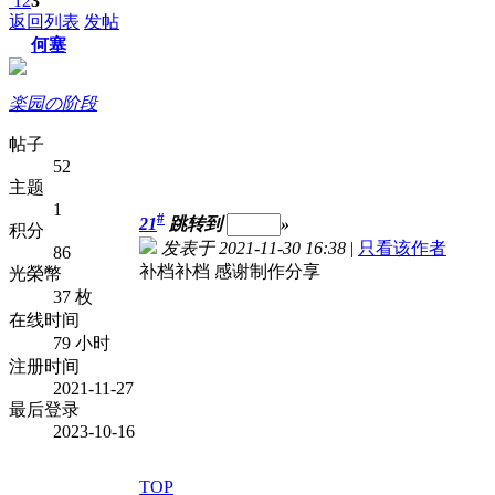
1
2
3
返回列表
发帖
何塞
楽园の阶段
帖子
52
主题
1
#
21
跳转到
»
积分
发表于 2021-11-30 16:38
|
只看该作者
86
补档补档 感谢制作分享
光榮幣
37 枚
在线时间
79 小时
注册时间
2021-11-27
最后登录
2023-10-16
TOP