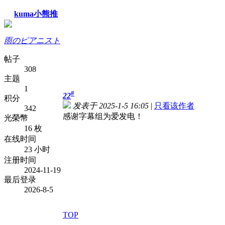
kuma小熊推
雨のピアニスト
帖子
308
主题
1
#
22
积分
发表于 2025-1-5 16:05
|
只看该作者
342
感谢字幕组为爱发电！
光榮幣
16 枚
在线时间
23 小时
注册时间
2024-11-19
最后登录
2026-8-5
TOP