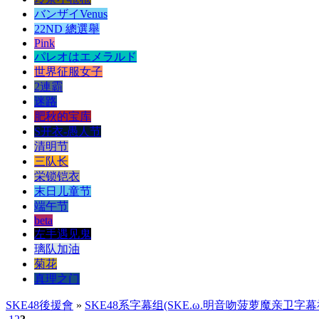
バンザイVenus
22ND 總選舉
Pink
パレオはエメラルド
世界征服女子
2連霸
迷路
肥秋的宝库
S开衣-愚人节
清明节
三队长
栄锁铠衣
末日儿童节
端午节
beta
左手遇见鬼
璃队加油
菊花
真理之门
SKE48後援會
»
SKE48系字幕组(SKE.ω.明音吻菠萝魔亲卫字幕