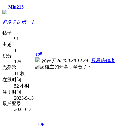
Min213
必杀テレポート
帖子
91
主题
1
#
12
积分
发表于 2023-9-30 12:34
|
只看该作者
125
謝謝樓主的分享，辛苦了~
光榮幣
11 枚
在线时间
52 小时
注册时间
2023-9-13
最后登录
2025-6-7
TOP