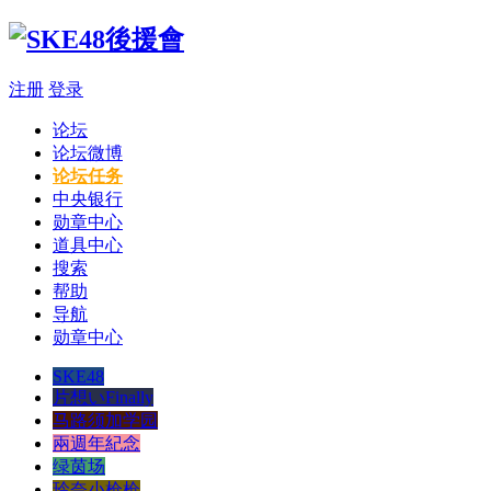
注册
登录
论坛
论坛微博
论坛任务
中央银行
勋章中心
道具中心
搜索
帮助
导航
勋章中心
SKE48
片想いFinally
马路须加学园
兩週年紀念
绿茵场
玲奈小枪枪