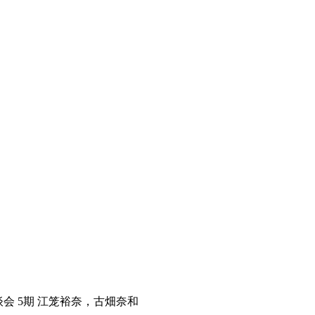
谈会 5期 江笼裕奈，古畑奈和