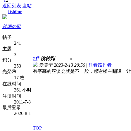
1
2
返回列表
发帖
fish0ne
仲间の歌
帖子
241
主题
3
#
11
跳转到
»
积分
发表于 2023-2-13 20:56
|
只看该作者
253
有字幕的座谈会就是不一般，感谢楼主翻译，让
光榮幣
17 枚
在线时间
361 小时
注册时间
2011-7-8
最后登录
2026-8-1
TOP