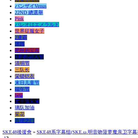
バンザイVenus
22ND 總選舉
Pink
パレオはエメラルド
世界征服女子
2連霸
迷路
肥秋的宝库
S开衣-愚人节
清明节
三队长
栄锁铠衣
末日儿童节
端午节
beta
左手遇见鬼
璃队加油
菊花
真理之门
SKE48後援會
»
SKE48系字幕组(SKE.ω.明音吻菠萝魔亲卫字幕