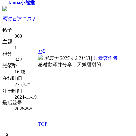
kuma小熊推
雨のピアニスト
帖子
308
主题
1
#
13
积分
发表于 2025-4-2 21:38
|
只看该作者
342
感谢翻译并分享，天狐甜甜的
光榮幣
16 枚
在线时间
23 小时
注册时间
2024-11-19
最后登录
2026-8-5
TOP
1
2