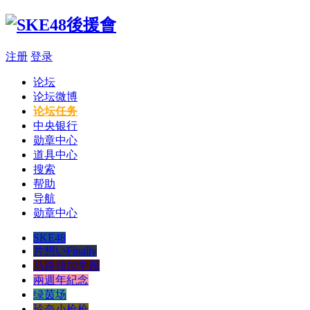
注册
登录
论坛
论坛微博
论坛任务
中央银行
勋章中心
道具中心
搜索
帮助
导航
勋章中心
SKE48
片想いFinally
马路须加学园
兩週年紀念
绿茵场
玲奈小枪枪