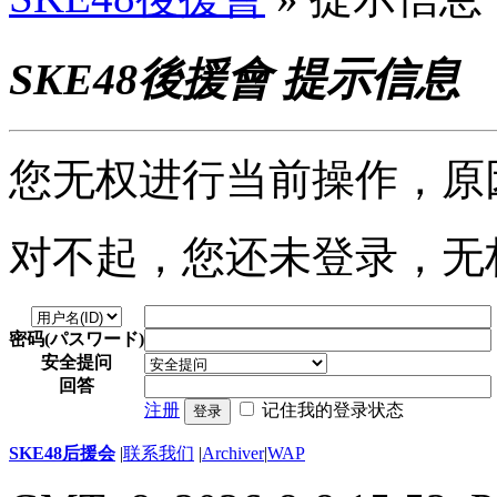
SKE48後援會 提示信息
您无权进行当前操作，原
对不起，您还未登录，无
密码(パスワード)
安全提问
回答
注册
记住我的登录状态
登录
SKE48后援会
|
联系我们
|
Archiver
|
WAP