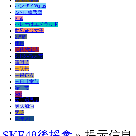
バンザイVenus
22ND 總選舉
Pink
パレオはエメラルド
世界征服女子
2連霸
迷路
肥秋的宝库
S开衣-愚人节
清明节
三队长
栄锁铠衣
末日儿童节
端午节
beta
左手遇见鬼
璃队加油
菊花
真理之门
SKE48後援會
» 提示信息