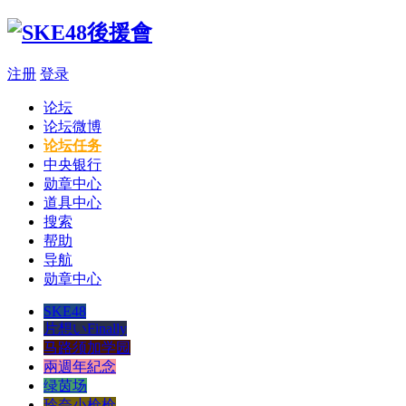
注册
登录
论坛
论坛微博
论坛任务
中央银行
勋章中心
道具中心
搜索
帮助
导航
勋章中心
SKE48
片想いFinally
马路须加学园
兩週年紀念
绿茵场
玲奈小枪枪