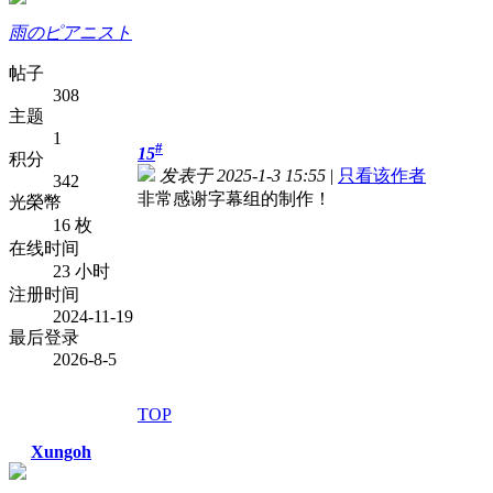
雨のピアニスト
帖子
308
主题
1
#
15
积分
发表于 2025-1-3 15:55
|
只看该作者
342
非常感谢字幕组的制作！
光榮幣
16 枚
在线时间
23 小时
注册时间
2024-11-19
最后登录
2026-8-5
TOP
Xungoh