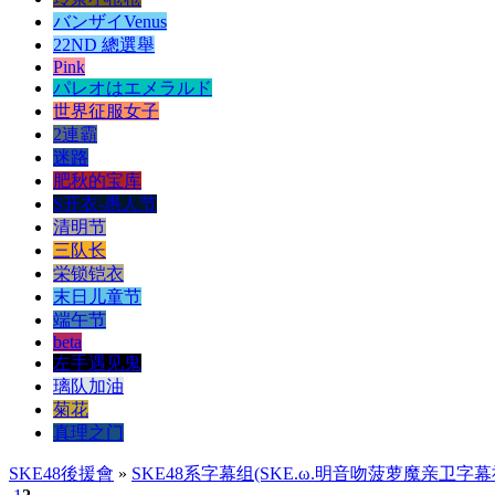
バンザイVenus
22ND 總選舉
Pink
パレオはエメラルド
世界征服女子
2連霸
迷路
肥秋的宝库
S开衣-愚人节
清明节
三队长
栄锁铠衣
末日儿童节
端午节
beta
左手遇见鬼
璃队加油
菊花
真理之门
SKE48後援會
»
SKE48系字幕组(SKE.ω.明音吻菠萝魔亲卫字幕