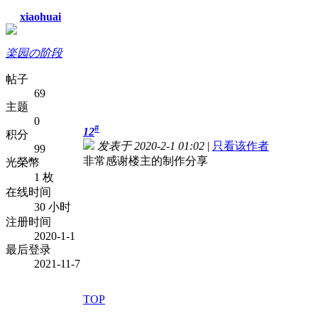
xiaohuai
楽园の阶段
帖子
69
主题
0
#
12
积分
发表于 2020-2-1 01:02
|
只看该作者
99
非常感谢楼主的制作分享
光榮幣
1 枚
在线时间
30 小时
注册时间
2020-1-1
最后登录
2021-11-7
TOP