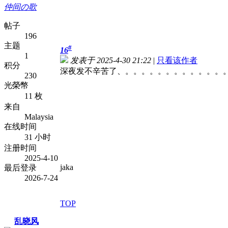
仲间の歌
帖子
196
主题
#
16
1
发表于 2025-4-30 21:22
|
只看该作者
积分
深夜发不辛苦了、。。。。。。。。。。。。
230
光榮幣
11 枚
来自
Malaysia
在线时间
31 小时
注册时间
2025-4-10
jaka
最后登录
2026-7-24
TOP
乱晓风