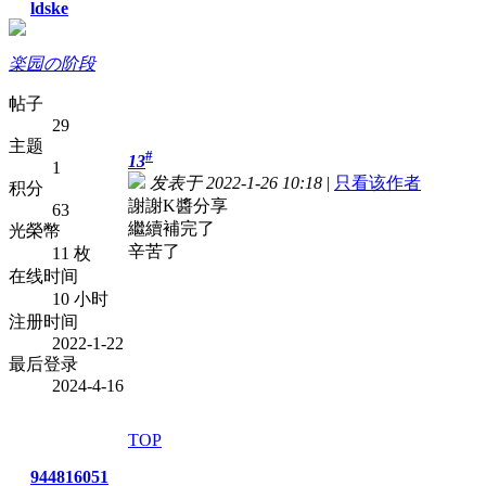
ldske
楽园の阶段
帖子
29
主题
#
13
1
发表于 2022-1-26 10:18
|
只看该作者
积分
謝謝K醬分享
63
繼續補完了
光榮幣
辛苦了
11 枚
在线时间
10 小时
注册时间
2022-1-22
最后登录
2024-4-16
TOP
944816051