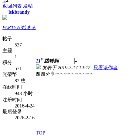
1
2
返回列表
发帖
lekbrandy
PARTYが始まる
帖子
537
主题
1
#
11
跳转到
»
积分
发表于 2019-7-17 19:47
|
只看该作者
571
谢谢分享~~~~~~~~~~~~~~
光榮幣
82 枚
在线时间
943 小时
注册时间
2016-4-24
最后登录
2026-2-16
TOP