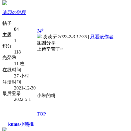
楽园の阶段
帖子
84
#
14
主题
发表于 2022-2-3 12:35
|
只看该作者
1
謝謝分享
积分
上傳辛苦了~
118
光榮幣
11 枚
在线时间
37 小时
注册时间
2021-12-30
最后登录
小朱的粉
2022-5-1
TOP
kuma小熊推