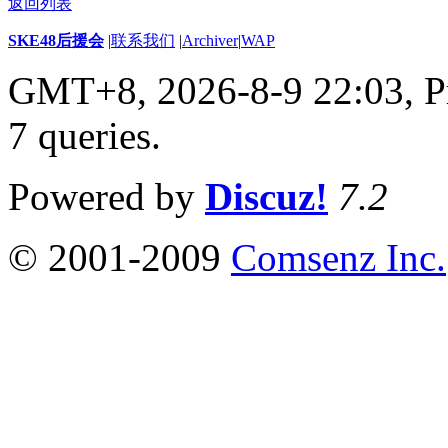
返回列表
SKE48后援会
|
联系我们
|
Archiver
|
WAP
GMT+8, 2026-8-9 22:03,
P
7 queries
.
Powered by
Discuz!
7.2
© 2001-2009
Comsenz Inc.