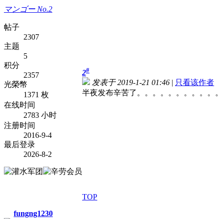
マンゴー No.2
帖子
2307
主题
5
积分
#
2
2357
发表于 2019-1-21 01:46
|
只看该作者
光榮幣
半夜发布辛苦了。。。。。。。。。。
1371 枚
在线时间
2783 小时
注册时间
2016-9-4
最后登录
2026-8-2
TOP
fungng1230