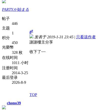
PARTYが始まる
帖子
446
主题
#
8
1
发表于 2019-1-31 23:45
|
只看该作者
积分
謝謝樓主分享
450
光榮幣
收下了~~
328 枚
在线时间
1011 小时
注册时间
2014-3-25
最后登录
2026-8-9
TOP
chono39