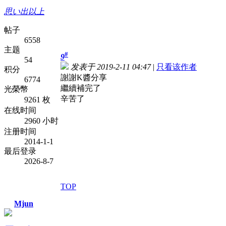
思い出以上
帖子
6558
主题
#
9
54
发表于 2019-2-11 04:47
|
只看该作者
积分
謝謝K醬分享
6774
繼續補完了
光榮幣
辛苦了
9261 枚
在线时间
2960 小时
注册时间
2014-1-1
最后登录
2026-8-7
TOP
Mjun