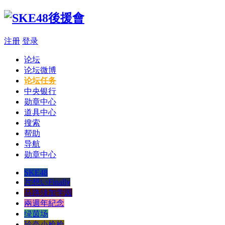
注册
登录
论坛
论坛微博
论坛任务
中央银行
勋章中心
道具中心
搜索
帮助
导航
勋章中心
SKE48
片想いFinally
马路须加学园
兩週年紀念
绿茵场
玲奈小枪枪