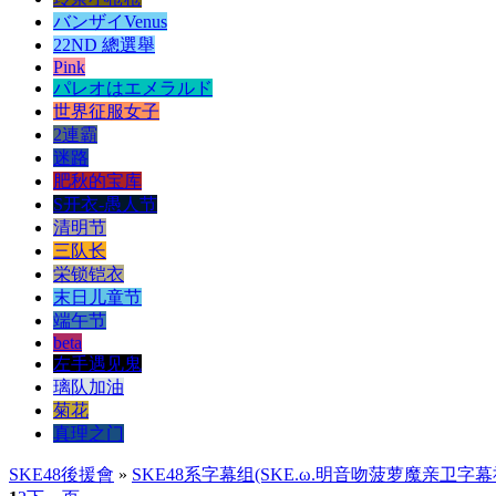
バンザイVenus
22ND 總選舉
Pink
パレオはエメラルド
世界征服女子
2連霸
迷路
肥秋的宝库
S开衣-愚人节
清明节
三队长
栄锁铠衣
末日儿童节
端午节
beta
左手遇见鬼
璃队加油
菊花
真理之门
SKE48後援會
»
SKE48系字幕组(SKE.ω.明音吻菠萝魔亲卫字幕