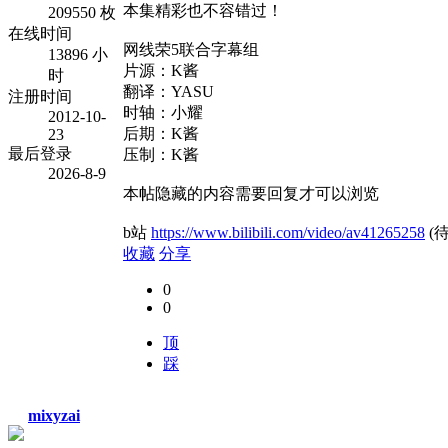
本集精彩也不容错过！
209550 枚
在线时间
网线荣5联合字幕组
13896 小
片源：K酱
时
翻译：YASU
注册时间
时轴：小耀
2012-10-
后期：K酱
23
最后登录
压制：K酱
2026-8-9
本帖隐藏的内容需要回复才可以浏览
b站
https://www.bilibili.com/video/av41265258
(待
收藏
分享
0
0
顶
踩
mixyzai