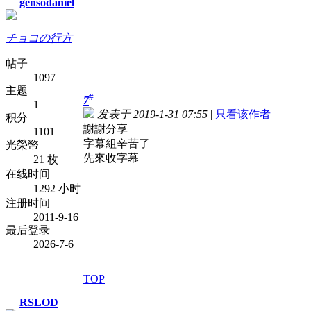
gensodaniel
チョコの行方
帖子
1097
主题
#
7
1
发表于 2019-1-31 07:55
|
只看该作者
积分
謝謝分享
1101
字幕組辛苦了
光榮幣
先來收字幕
21 枚
在线时间
1292 小时
注册时间
2011-9-16
最后登录
2026-7-6
TOP
RSLOD