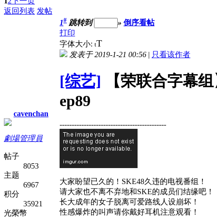
1
2
下一页
返回列表
发帖
#
1
跳转到
»
倒序看帖
打印
T
字体大小:
t
发表于 2019-1-21 00:56
|
只看该作者
[综艺]
【荣联合字幕组】1
ep89
cavenchan
--------------------------------------------
劇場管理員
帖子
8053
主题
大家盼望已久的！SKE48久违的电视番组！
6967
请大家也不离不弃地和SKE的成员们结缘吧！
积分
长大成年的女子脱离可爱路线人设崩坏！
35921
性感爆炸的叫声请你戴好耳机注意观看！
光榮幣