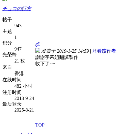
チョコの行方
帖子
943
主题
1
积分
#
6
947
发表于 2019-1-25 14:59
|
只看该作者
光榮幣
謝謝字幕組翻譯製作
21 枚
收下了~~
来自
香港
在线时间
482 小时
注册时间
2013-9-24
最后登录
2025-8-21
TOP