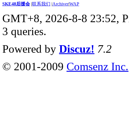
SKE48后援会
|
联系我们
|
Archiver
|
WAP
GMT+8, 2026-8-8 23:52,
P
3 queries
.
Powered by
Discuz!
7.2
© 2001-2009
Comsenz Inc.