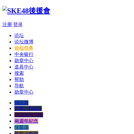
注册
登录
论坛
论坛微博
论坛任务
中央银行
勋章中心
道具中心
搜索
帮助
导航
勋章中心
SKE48
片想いFinally
马路须加学园
兩週年紀念
绿茵场
玲奈小枪枪