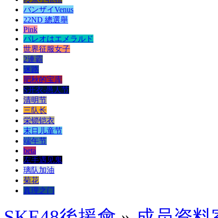
バンザイVenus
22ND 總選舉
Pink
パレオはエメラルド
世界征服女子
2連霸
迷路
肥秋的宝库
S开衣-愚人节
清明节
三队长
栄锁铠衣
末日儿童节
端午节
beta
左手遇见鬼
璃队加油
菊花
真理之门
SKE48後援會
»
成员资料