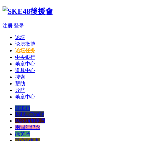
注册
登录
论坛
论坛微博
论坛任务
中央银行
勋章中心
道具中心
搜索
帮助
导航
勋章中心
SKE48
片想いFinally
马路须加学园
兩週年紀念
绿茵场
玲奈小枪枪