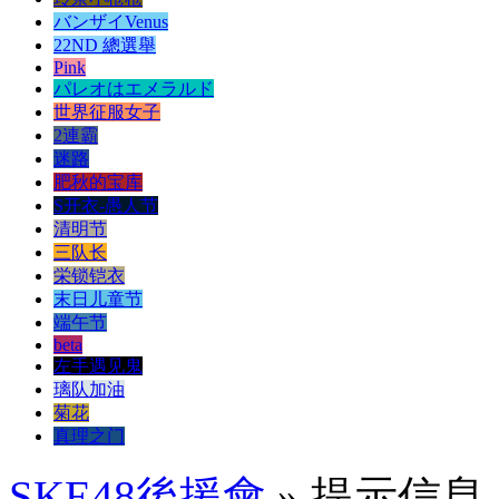
バンザイVenus
22ND 總選舉
Pink
パレオはエメラルド
世界征服女子
2連霸
迷路
肥秋的宝库
S开衣-愚人节
清明节
三队长
栄锁铠衣
末日儿童节
端午节
beta
左手遇见鬼
璃队加油
菊花
真理之门
SKE48後援會
» 提示信息