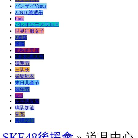
バンザイVenus
22ND 總選舉
Pink
パレオはエメラルド
世界征服女子
2連霸
迷路
肥秋的宝库
S开衣-愚人节
清明节
三队长
栄锁铠衣
末日儿童节
端午节
beta
左手遇见鬼
璃队加油
菊花
真理之门
SKE48後援會
» 道具中心