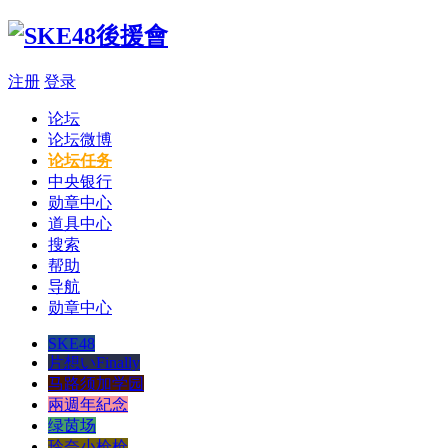
注册
登录
论坛
论坛微博
论坛任务
中央银行
勋章中心
道具中心
搜索
帮助
导航
勋章中心
SKE48
片想いFinally
马路须加学园
兩週年紀念
绿茵场
玲奈小枪枪