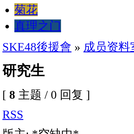
菊花
真理之门
SKE48後援會
»
成员资料
研究生
[
8
主题 / 0 回复 ]
RSS
版主: *空缺中*