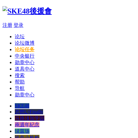
注册
登录
论坛
论坛微博
论坛任务
中央银行
勋章中心
道具中心
搜索
帮助
导航
勋章中心
SKE48
片想いFinally
马路须加学园
兩週年紀念
绿茵场
玲奈小枪枪