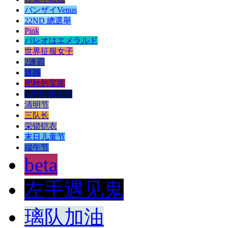
バンザイVenus
22ND 總選舉
Pink
パレオはエメラルド
世界征服女子
2連霸
迷路
肥秋的宝库
S开衣-愚人节
清明节
三队长
栄锁铠衣
末日儿童节
端午节
beta
左手遇见鬼
璃队加油