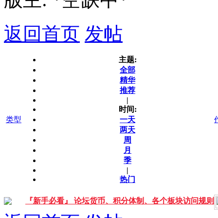
返回首页
发帖
主题:
全部
精华
推荐
|
时间:
类型
一天
两天
周
月
季
|
热门
『新手必看』 论坛货币、积分体制、各个板块访问规则