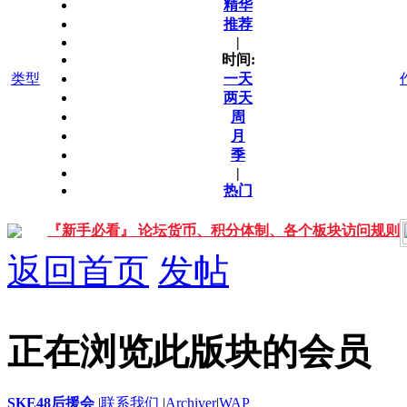
精华
推荐
|
时间:
类型
一天
两天
周
月
季
|
热门
『新手必看』 论坛货币、积分体制、各个板块访问规则
返回首页
发帖
正在浏览此版块的会员
SKE48后援会
|
联系我们
|
Archiver
|
WAP