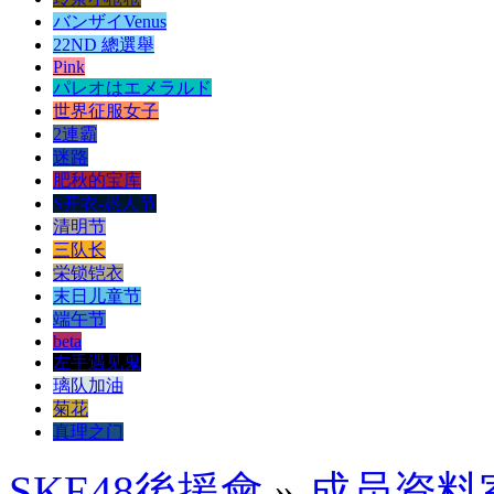
バンザイVenus
22ND 總選舉
Pink
パレオはエメラルド
世界征服女子
2連霸
迷路
肥秋的宝库
S开衣-愚人节
清明节
三队长
栄锁铠衣
末日儿童节
端午节
beta
左手遇见鬼
璃队加油
菊花
真理之门
SKE48後援會
»
成员资料