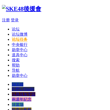
注册
登录
论坛
论坛微博
论坛任务
中央银行
勋章中心
道具中心
搜索
帮助
导航
勋章中心
SKE48
片想いFinally
马路须加学园
兩週年紀念
绿茵场
玲奈小枪枪