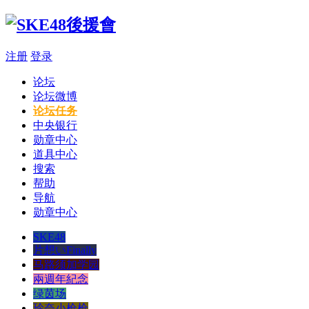
注册
登录
论坛
论坛微博
论坛任务
中央银行
勋章中心
道具中心
搜索
帮助
导航
勋章中心
SKE48
片想いFinally
马路须加学园
兩週年紀念
绿茵场
玲奈小枪枪