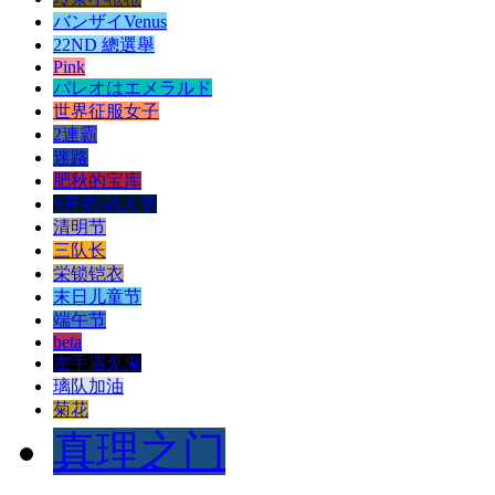
バンザイVenus
22ND 總選舉
Pink
パレオはエメラルド
世界征服女子
2連霸
迷路
肥秋的宝库
S开衣-愚人节
清明节
三队长
栄锁铠衣
末日儿童节
端午节
beta
左手遇见鬼
璃队加油
菊花
真理之门