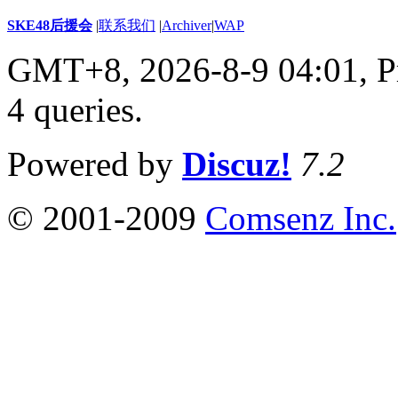
SKE48后援会
|
联系我们
|
Archiver
|
WAP
GMT+8, 2026-8-9 04:01,
P
4 queries
.
Powered by
Discuz!
7.2
© 2001-2009
Comsenz Inc.