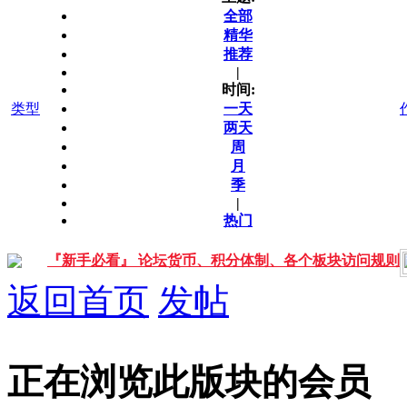
全部
精华
推荐
|
时间:
类型
一天
两天
周
月
季
|
热门
『新手必看』 论坛货币、积分体制、各个板块访问规则
返回首页
发帖
正在浏览此版块的会员