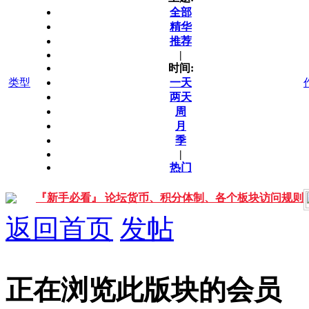
全部
精华
推荐
|
时间:
类型
一天
两天
周
月
季
|
热门
『新手必看』 论坛货币、积分体制、各个板块访问规则
返回首页
发帖
正在浏览此版块的会员