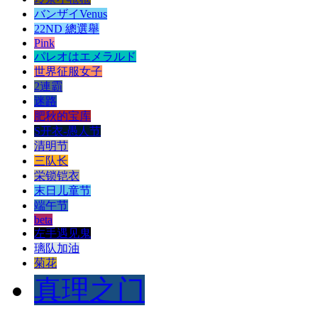
バンザイVenus
22ND 總選舉
Pink
パレオはエメラルド
世界征服女子
2連霸
迷路
肥秋的宝库
S开衣-愚人节
清明节
三队长
栄锁铠衣
末日儿童节
端午节
beta
左手遇见鬼
璃队加油
菊花
真理之门