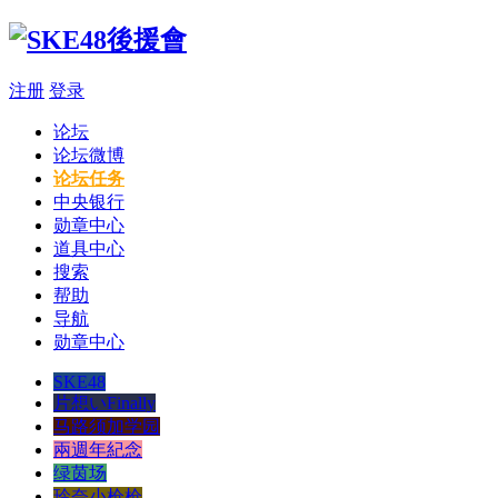
注册
登录
论坛
论坛微博
论坛任务
中央银行
勋章中心
道具中心
搜索
帮助
导航
勋章中心
SKE48
片想いFinally
马路须加学园
兩週年紀念
绿茵场
玲奈小枪枪