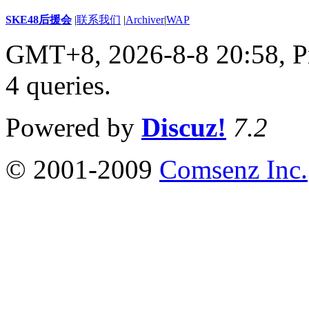
SKE48后援会
|
联系我们
|
Archiver
|
WAP
GMT+8, 2026-8-8 20:58,
P
4 queries
.
Powered by
Discuz!
7.2
© 2001-2009
Comsenz Inc.