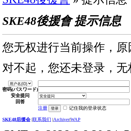
SKE48後援會 提示信息
您无权进行当前操作，原
对不起，您还未登录，无
密码(パスワード)
安全提问
回答
注册
记住我的登录状态
登录
SKE48后援会
|
联系我们
|
Archiver
|
WAP