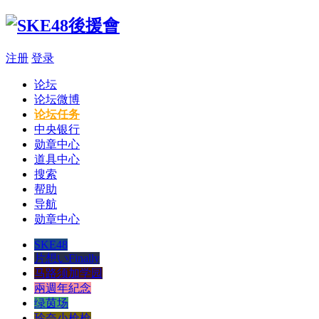
注册
登录
论坛
论坛微博
论坛任务
中央银行
勋章中心
道具中心
搜索
帮助
导航
勋章中心
SKE48
片想いFinally
马路须加学园
兩週年紀念
绿茵场
玲奈小枪枪