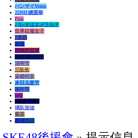
バンザイVenus
22ND 總選舉
Pink
パレオはエメラルド
世界征服女子
2連霸
迷路
肥秋的宝库
S开衣-愚人节
清明节
三队长
栄锁铠衣
末日儿童节
端午节
beta
左手遇见鬼
璃队加油
菊花
真理之门
SKE48後援會
» 提示信息