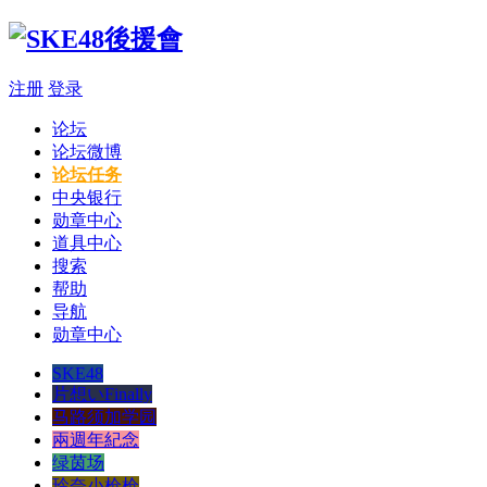
注册
登录
论坛
论坛微博
论坛任务
中央银行
勋章中心
道具中心
搜索
帮助
导航
勋章中心
SKE48
片想いFinally
马路须加学园
兩週年紀念
绿茵场
玲奈小枪枪