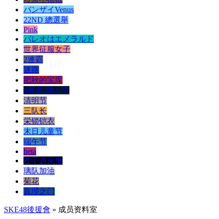
バンザイVenus
22ND 總選舉
Pink
パレオはエメラルド
世界征服女子
2連霸
迷路
肥秋的宝库
S开衣-愚人节
清明节
三队长
栄锁铠衣
末日儿童节
端午节
beta
左手遇见鬼
璃队加油
菊花
真理之门
SKE48後援會
» 成员资料室