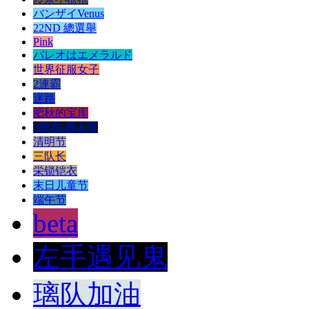
バンザイVenus
22ND 總選舉
Pink
パレオはエメラルド
世界征服女子
2連霸
迷路
肥秋的宝库
S开衣-愚人节
清明节
三队长
栄锁铠衣
末日儿童节
端午节
beta
左手遇见鬼
璃队加油