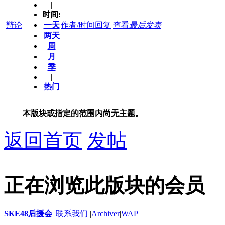
|
时间:
辩论
一天
作者/时间
回复
查看
最后发表
两天
周
月
季
|
热门
本版块或指定的范围内尚无主题。
返回首页
发帖
正在浏览此版块的会员
SKE48后援会
|
联系我们
|
Archiver
|
WAP