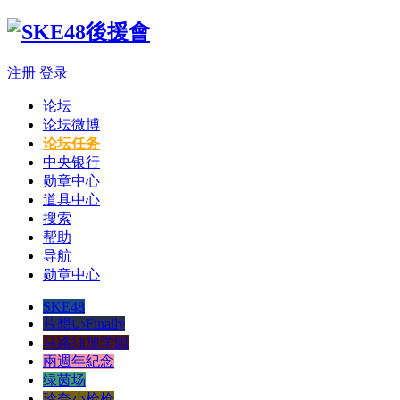
注册
登录
论坛
论坛微博
论坛任务
中央银行
勋章中心
道具中心
搜索
帮助
导航
勋章中心
SKE48
片想いFinally
马路须加学园
兩週年紀念
绿茵场
玲奈小枪枪