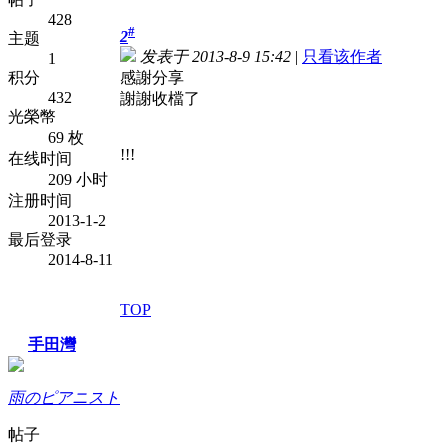
428
#
2
主题
发表于 2013-8-9 15:42
|
只看该作者
1
积分
感謝分享
432
謝謝收檔了
光榮幣
69 枚
!!!
在线时间
209 小时
注册时间
2013-1-2
最后登录
2014-8-11
TOP
手田灣
雨のピアニスト
帖子