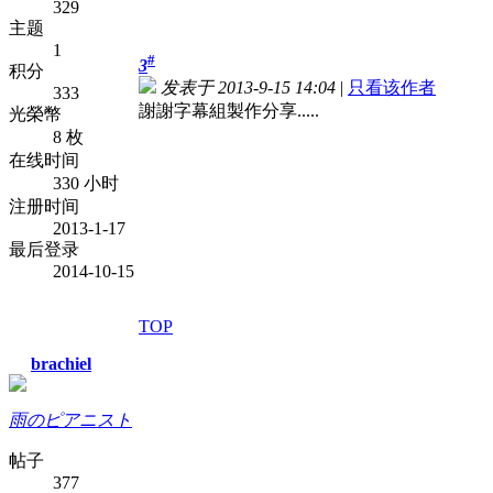
329
主题
1
#
3
积分
发表于 2013-9-15 14:04
|
只看该作者
333
謝謝字幕組製作分享.....
光榮幣
8 枚
在线时间
330 小时
注册时间
2013-1-17
最后登录
2014-10-15
TOP
brachiel
雨のピアニスト
帖子
377