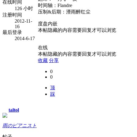
在线时间
时间轴：Flandre
126 小时
压制&后期：湮雨醉红尘
注册时间
2012-11-
度盘内嵌
16
本帖隐藏的内容需要回复才可以浏览
最后登录
2014-6-17
在线
本帖隐藏的内容需要回复才可以浏览
收藏
分享
0
0
顶
踩
taltol
雨のピアニスト
帖子