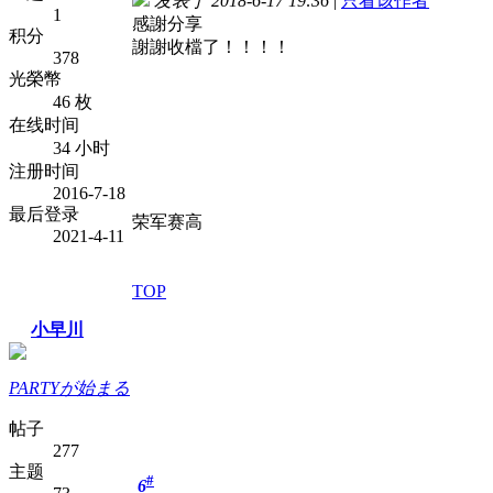
发表于 2018-6-17 19:36
|
只看该作者
1
感謝分享
积分
謝謝收檔了！！！！
378
光榮幣
46 枚
在线时间
34 小时
注册时间
2016-7-18
最后登录
荣军赛高
2021-4-11
TOP
小早川
PARTYが始まる
帖子
277
主题
#
6