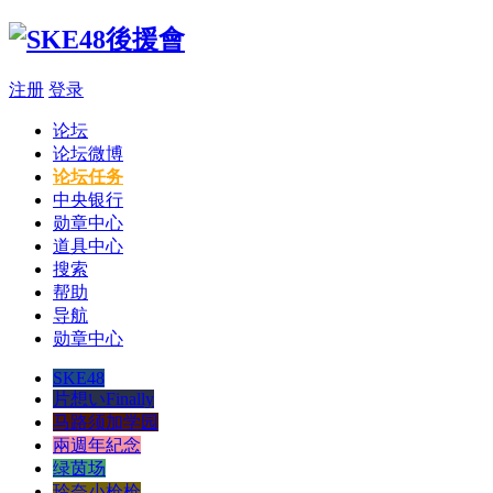
注册
登录
论坛
论坛微博
论坛任务
中央银行
勋章中心
道具中心
搜索
帮助
导航
勋章中心
SKE48
片想いFinally
马路须加学园
兩週年紀念
绿茵场
玲奈小枪枪