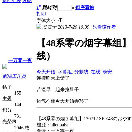
返回列表
发帖
#
1
跳转到
»
倒序看帖
打印
T
字体大小:
t
发表于 2013-7-20 10:39
|
只看该作者
【48系零の烟字幕组】130
线）
一万零一夜
今天开始
,
字幕组
,
分割线
,
在线
,
晚安
劇場工作員
连接昨天上错了
帖子
苦逼早上起来拉肚子
155
主题
运气不佳今天开始弄76了
144
————————————————————
积分
731
【48系零の烟字幕组】130712 SKE48のおや
光榮幣
档源：allenbaba
2946 枚
翻译：一万零一夜