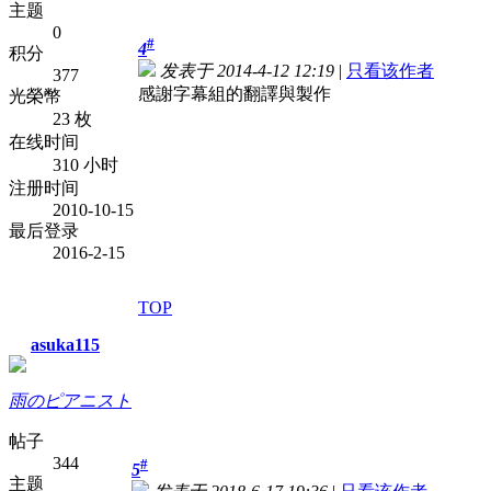
主题
0
#
4
积分
发表于 2014-4-12 12:19
|
只看该作者
377
感謝字幕組的翻譯與製作
光榮幣
23 枚
在线时间
310 小时
注册时间
2010-10-15
最后登录
2016-2-15
TOP
asuka115
雨のピアニスト
帖子
344
#
5
主题