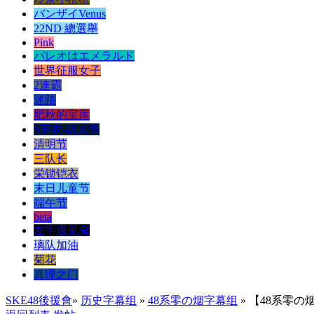
バンザイVenus
22ND 總選舉
Pink
パレオはエメラルド
世界征服女子
2連霸
迷路
肥秋的宝库
S开衣-愚人节
清明节
三队长
栄锁铠衣
末日儿童节
端午节
beta
左手遇见鬼
璃队加油
菊花
真理之门
SKE48後援會
»
历史字幕组
»
48系零の烟字幕组
» 【48系零の烟