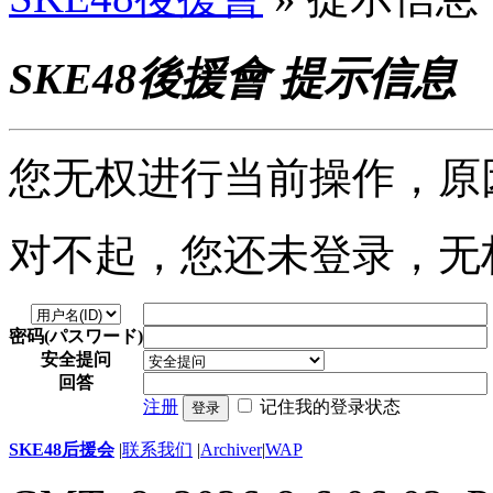
SKE48後援會 提示信息
您无权进行当前操作，原
对不起，您还未登录，无
密码(パスワード)
安全提问
回答
注册
记住我的登录状态
登录
SKE48后援会
|
联系我们
|
Archiver
|
WAP