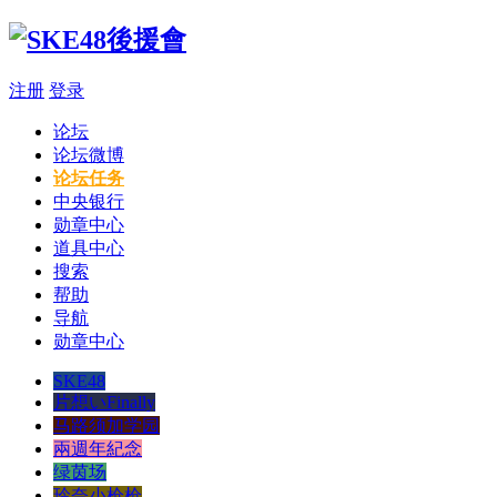
注册
登录
论坛
论坛微博
论坛任务
中央银行
勋章中心
道具中心
搜索
帮助
导航
勋章中心
SKE48
片想いFinally
马路须加学园
兩週年紀念
绿茵场
玲奈小枪枪