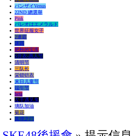
バンザイVenus
22ND 總選舉
Pink
パレオはエメラルド
世界征服女子
2連霸
迷路
肥秋的宝库
S开衣-愚人节
清明节
三队长
栄锁铠衣
末日儿童节
端午节
beta
左手遇见鬼
璃队加油
菊花
真理之门
SKE48後援會
» 提示信息