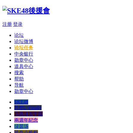
注册
登录
论坛
论坛微博
论坛任务
中央银行
勋章中心
道具中心
搜索
帮助
导航
勋章中心
SKE48
片想いFinally
马路须加学园
兩週年紀念
绿茵场
玲奈小枪枪