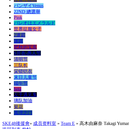
バンザイVenus
22ND 總選舉
Pink
パレオはエメラルド
世界征服女子
2連霸
迷路
肥秋的宝库
S开衣-愚人节
清明节
三队长
栄锁铠衣
末日儿童节
端午节
beta
左手遇见鬼
璃队加油
菊花
真理之门
SKE48後援會
»
成员资料室
»
Team E
» 高木由麻奈 Takagi Yuma