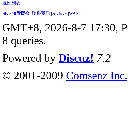
返回列表
SKE48后援会
|
联系我们
|
Archiver
|
WAP
GMT+8, 2026-8-7 17:30,
P
8 queries
.
Powered by
Discuz!
7.2
© 2001-2009
Comsenz Inc.