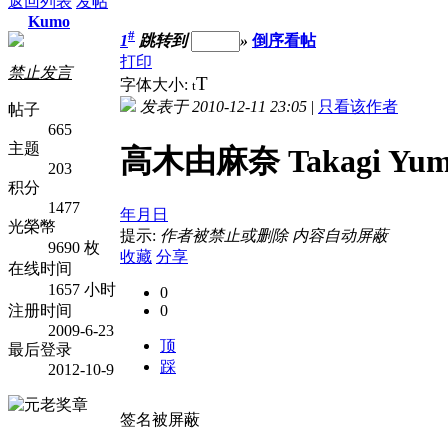
返回列表
发帖
Kumo
#
1
跳转到
»
倒序看帖
打印
禁止发言
T
字体大小:
t
发表于 2010-12-11 23:05
|
只看该作者
帖子
665
主题
高木由麻奈 Takagi Yum
203
积分
1477
年月日
光榮幣
提示:
作者被禁止或删除 内容自动屏蔽
9690 枚
收藏
分享
在线时间
1657 小时
0
注册时间
0
2009-6-23
顶
最后登录
踩
2012-10-9
签名被屏蔽