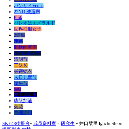
バンザイVenus
22ND 總選舉
Pink
パレオはエメラルド
世界征服女子
2連霸
迷路
肥秋的宝库
S开衣-愚人节
清明节
三队长
栄锁铠衣
末日儿童节
端午节
beta
左手遇见鬼
璃队加油
菊花
真理之门
SKE48後援會
»
成员资料室
»
研究生
» 井口栞里 Iguchi Shiori