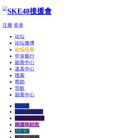
注册
登录
论坛
论坛微博
论坛任务
中央银行
勋章中心
道具中心
搜索
帮助
导航
勋章中心
SKE48
片想いFinally
马路须加学园
兩週年紀念
绿茵场
玲奈小枪枪