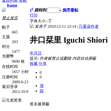
返回列表
发帖
Kumo
#
1
跳转到
»
倒序看帖
打印
禁止发言
T
字体大小:
t
发表于 2010-12-11 23:14
|
只看该作者
帖子
665
主题
井口栞里 Iguchi Shiori
203
积分
1477
年月日
光榮幣
提示:
作者被禁止或删除 内容自动屏蔽
9690 枚
收藏
分享
在线时间
1657 小时
0
注册时间
0
2009-6-23
顶
最后登录
踩
2012-10-9
签名被屏蔽