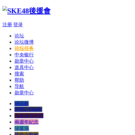
注册
登录
论坛
论坛微博
论坛任务
中央银行
勋章中心
道具中心
搜索
帮助
导航
勋章中心
SKE48
片想いFinally
马路须加学园
兩週年紀念
绿茵场
玲奈小枪枪