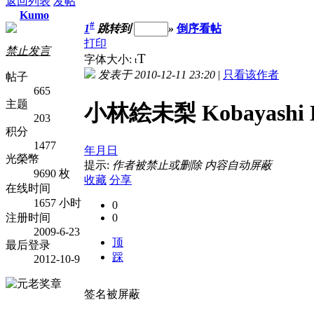
返回列表
发帖
Kumo
#
1
跳转到
»
倒序看帖
打印
禁止发言
T
字体大小:
t
发表于 2010-12-11 23:20
|
只看该作者
帖子
665
主题
小林絵未梨 Kobayashi E
203
积分
1477
年月日
光榮幣
提示:
作者被禁止或删除 内容自动屏蔽
9690 枚
收藏
分享
在线时间
1657 小时
0
注册时间
0
2009-6-23
顶
最后登录
踩
2012-10-9
签名被屏蔽