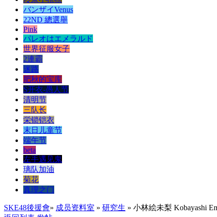
バンザイVenus
22ND 總選舉
Pink
パレオはエメラルド
世界征服女子
2連霸
迷路
肥秋的宝库
S开衣-愚人节
清明节
三队长
栄锁铠衣
末日儿童节
端午节
beta
左手遇见鬼
璃队加油
菊花
真理之门
SKE48後援會
»
成员资料室
»
研究生
» 小林絵未梨 Kobayashi Emi