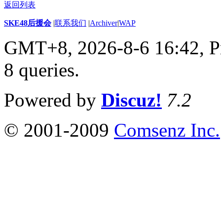
返回列表
SKE48后援会
|
联系我们
|
Archiver
|
WAP
GMT+8, 2026-8-6 16:42,
P
8 queries
.
Powered by
Discuz!
7.2
© 2001-2009
Comsenz Inc.