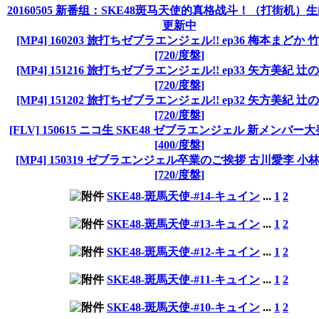
20160505 新番组：SKE48斑马天使的真格战斗！（打街机）
更新中
[MP4] 160203 旅打ちゼブラエンジェル!! ep36 梅本まどか 
[720/度盤]
[MP4] 151216 旅打ちゼブラエンジェル!! ep33 矢方美紀 辻
[720/度盤]
[MP4] 151202 旅打ちゼブラエンジェル!! ep32 矢方美紀 辻
[720/度盤]
[FLV] 150615 ニコ生 SKE48 ゼブラエンジェル 新メンバー
[400/度盤]
[MP4] 150319 ゼブラエンジェル卒業のご挨拶 古川愛李 小
[720/度盤]
SKE48-斑馬天使-#14-キュイン
...
1
2
SKE48-斑馬天使-#13-キュイン
...
1
2
SKE48-斑馬天使-#12-キュイン
...
1
2
SKE48-斑馬天使-#11-キュイン
...
1
2
SKE48-斑馬天使-#10-キュイン
...
1
2