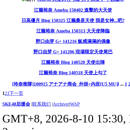
江籠裕奈 Ameba 150402 進擊的大天使
日高優月 Blog 150325 江籠桑是天使 我是女神...吧?
江籠裕奈 Ameba 150313 大天使降臨
野口由芽 G+ 141216 飯感滿滿的偶像
野口由芽 G+ 141206 現場限定天使尾巴
江籠裕奈 Blog 140520 天使出陣
江籠裕奈 Blog 140518 天使上勾了
[玲奈衛隊]100915 アナアナ商会_外掛+內崁[U5 MU]l
...
1
1
2
3
下一页
SKE48后援会
|
联系我们
|
Archiver
|
WAP
GMT+8, 2026-8-10 15:30,