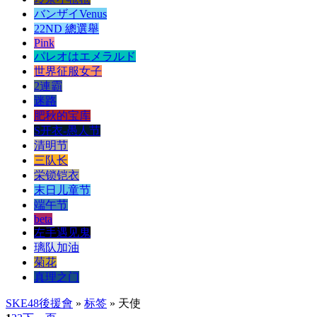
バンザイVenus
22ND 總選舉
Pink
パレオはエメラルド
世界征服女子
2連霸
迷路
肥秋的宝库
S开衣-愚人节
清明节
三队长
栄锁铠衣
末日儿童节
端午节
beta
左手遇见鬼
璃队加油
菊花
真理之门
SKE48後援會
»
标签
» 天使