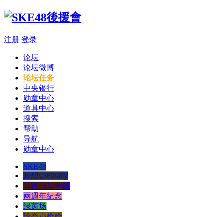
注册
登录
论坛
论坛微博
论坛任务
中央银行
勋章中心
道具中心
搜索
帮助
导航
勋章中心
SKE48
片想いFinally
马路须加学园
兩週年紀念
绿茵场
玲奈小枪枪