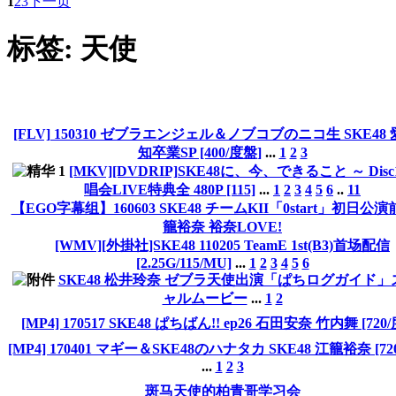
1
2
3
下一页
标签: 天使
[FLV] 150310 ゼブラエンジェル＆ノブコブのニコ生 SKE48
知卒業SP [400/度盤]
...
1
2
3
[MKV][DVDRIP]SKE48に、今、できること ～ Disc1
唱会LIVE特典全 480P [115]
...
1
2
3
4
5
6
..
11
【EGO字幕组】160603 SKE48 チームKII「0start」初日公演
籠裕奈 裕奈LOVE!
[WMV][外掛社]SKE48 110205 TeamE 1st(B3)首场配信
[2.25G/115/MU]
...
1
2
3
4
5
6
SKE48 松井玲奈 ゼブラ天使出演「ぱちログガイド」
ャルムービー
...
1
2
[MP4] 170517 SKE48 ぱちばん!! ep26 石田安奈 竹内舞 [720
[MP4] 170401 マギー＆SKE48のハナタカ SKE48 江籠裕奈 [72
...
1
2
3
斑马天使的柏青哥学习会