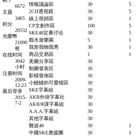
情報議論區
30
5
6672
2CH透視鏡
30
5
主题
3465
線上視頻區
30
1
积分
CP文創作區
100
5
20532
SKE48定番讨论
30
5
光榮幣
戲水遊樂園
5
1
21090
我形我物我秀
30
1
枚
商品交易區
1
1
在线时间
3042
美圖分享區
30
小时
制圖發表区
30
注册时间
影檔發佈區
30
2009-
小鰻鰻的可愛檔區
30
12-23
SKE字幕組
30
最后登录
AKB外掛字幕社
30
2015-
7-2
AKB⑨課字幕組
30
A.A.A.字幕組
30
其他字幕組
30
難波48
30
1
中國SKE應援團
30
1