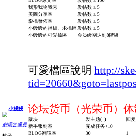
BLOG原文區
发帖数 ≥ 100
我形我物我秀
发帖数 ≥ 5
美圖分享區
发帖数 ≥ 5
影檔發佈區
发帖数 ≥ 5
小鰻鰻的補檔、求檔區
发帖数 ≥ 5
小鰻鰻的可愛檔區
会员级别达到8階級
可愛檔區說明
http://sk
tid=20660&goto=lastpos
论坛货币（光荣币）体
小鰻鰻
版块
发主题(+)
回复(
劇場管理員
新手報到室
完成任务+10
BLOG翻譯區
30
1
帖子