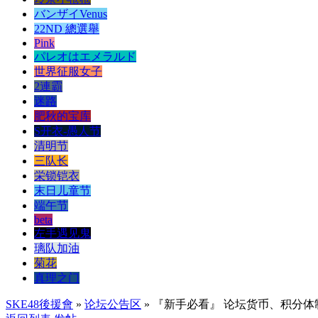
バンザイVenus
22ND 總選舉
Pink
パレオはエメラルド
世界征服女子
2連霸
迷路
肥秋的宝库
S开衣-愚人节
清明节
三队长
栄锁铠衣
末日儿童节
端午节
beta
左手遇见鬼
璃队加油
菊花
真理之门
SKE48後援會
»
论坛公告区
» 『新手必看』 论坛货币、积分