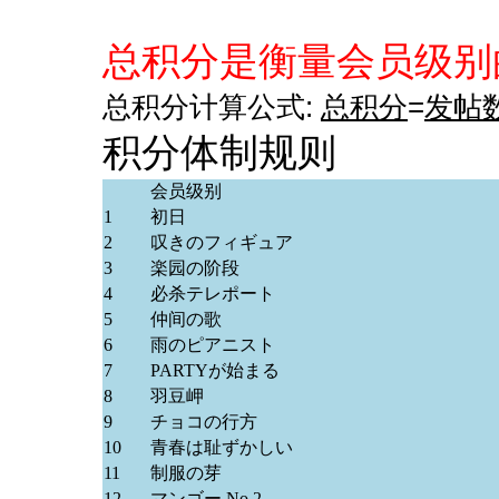
总积分是衡量会员级别
总积分计算公式:
总积分
=
发帖
积分体制规则
会员级别
1
初日
2
叹きのフィギュア
3
楽园の阶段
4
必杀テレポート
5
仲间の歌
6
雨のピアニスト
7
PARTYが始まる
8
羽豆岬
9
チョコの行方
10
青春は耻ずかしい
11
制服の芽
12
マンゴー No.2