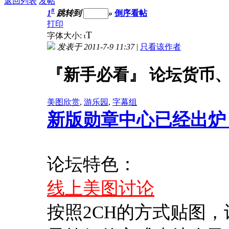
返回列表
发帖
#
1
跳转到
»
倒序看帖
打印
T
字体大小:
t
发表于 2011-7-9 11:37
|
只看该作者
『新手必看』 论坛货币
美图欣赏
,
游乐园
,
字幕组
新版勋章中心已经出炉
论坛特色：
线上美图讨论
按照2CH的方式贴图，