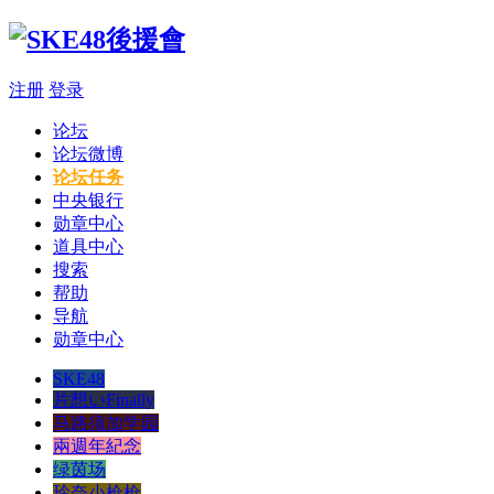
注册
登录
论坛
论坛微博
论坛任务
中央银行
勋章中心
道具中心
搜索
帮助
导航
勋章中心
SKE48
片想いFinally
马路须加学园
兩週年紀念
绿茵场
玲奈小枪枪