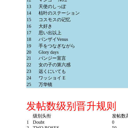
13
天使のしっぽ
14
枯叶のステーション
15
コスモスの记忆
16
大好き
17
思い出以上
18
バンザイVenus
19
手をつなぎながら
20
Glory days
21
バンジー宣言
22
女の子の第六感
23
远くにいても
24
ワッショイ E
25
万华镜
发帖数级别晋升规则
级别头衔
发帖数
1
Doubt
0
2
TWO ROSES
50