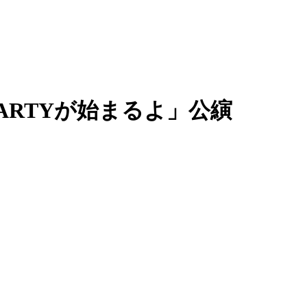
ge「PARTYが始まるよ」公縯