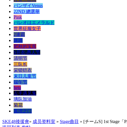
バンザイVenus
22ND 總選舉
Pink
パレオはエメラルド
世界征服女子
2連霸
迷路
肥秋的宝库
S开衣-愚人节
清明节
三队长
栄锁铠衣
末日儿童节
端午节
beta
左手遇见鬼
璃队加油
菊花
真理之门
SKE48後援會
»
成员资料室
»
Stage曲目
» [チームS] 1st Sta