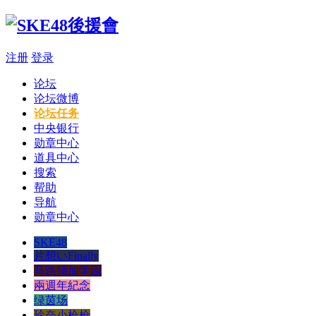
注册
登录
论坛
论坛微博
论坛任务
中央银行
勋章中心
道具中心
搜索
帮助
导航
勋章中心
SKE48
片想いFinally
马路须加学园
兩週年紀念
绿茵场
玲奈小枪枪