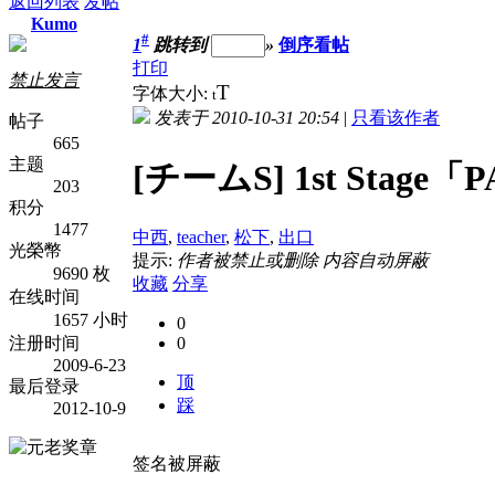
返回列表
发帖
Kumo
#
1
跳转到
»
倒序看帖
打印
禁止发言
T
字体大小:
t
发表于 2010-10-31 20:54
|
只看该作者
帖子
665
主题
[チームS] 1st Sta
203
积分
1477
中西
,
teacher
,
松下
,
出口
光榮幣
提示:
作者被禁止或删除 内容自动屏蔽
9690 枚
收藏
分享
在线时间
1657 小时
0
注册时间
0
2009-6-23
顶
最后登录
踩
2012-10-9
签名被屏蔽