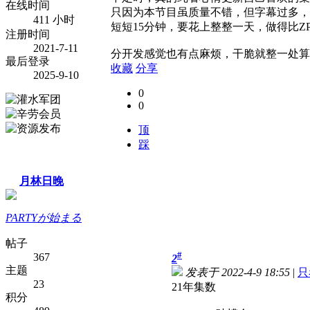
在线时间
只因为本节目虽质量不错，但字幕过多，太
411 小时
短短15分钟，要花上整整一天，做得比Z
注册时间
2021-7-11
分开发感觉也有点麻烦，干脆就整一处算
最后登录
收藏
分享
2025-9-10
0
0
顶
踩
月林日晚
PARTYが始まる
帖子
#
367
2
主题
发表于 2022-4-9 18:55
|
只
23
21年集数
积分