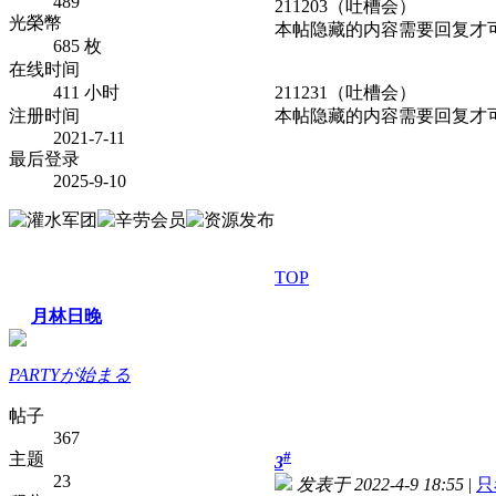
489
211203（吐槽会）
光榮幣
本帖隐藏的内容需要回复才
685 枚
在线时间
411 小时
211231（吐槽会）
注册时间
本帖隐藏的内容需要回复才
2021-7-11
最后登录
2025-9-10
TOP
月林日晚
PARTYが始まる
帖子
367
#
主题
3
23
发表于 2022-4-9 18:55
|
只