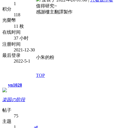
1
值得研究~
积分
感謝樓主翻譯製作
118
光榮幣
11 枚
在线时间
37 小时
注册时间
2021-12-30
最后登录
小朱的粉
2022-5-1
TOP
yn1028
楽园の阶段
帖子
75
主题
1
#