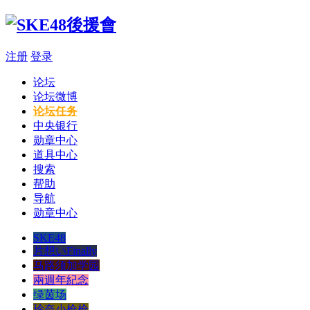
注册
登录
论坛
论坛微博
论坛任务
中央银行
勋章中心
道具中心
搜索
帮助
导航
勋章中心
SKE48
片想いFinally
马路须加学园
兩週年紀念
绿茵场
玲奈小枪枪