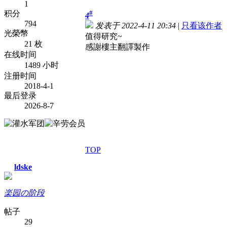
1
积分
#
4
794
发表于 2022-4-11 20:34
|
只看该作者
光榮幣
值得研究~
21 枚
感謝樓主翻譯製作
在线时间
1489 小时
注册时间
2018-4-1
最后登录
2026-8-7
TOP
ldske
楽园の阶段
帖子
29