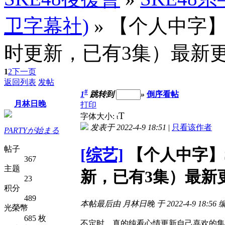
卫字幕社)
» 【个人中字】
时更新，已有3集）最新更新
1
2
下一页
返回列表
发帖
#
1
跳转到
»
倒序看帖
月林日晚
打印
T
字体大小:
t
发表于 2022-4-9 18:51
|
只看该作者
PARTYが始まる
帖子
[综艺]
【个人中字】S
367
主题
新，已有3集）最新更新
23
积分
489
本帖最后由 月林日晚 于 2022-4-9 18:56 
光榮幣
685 枚
不定时，真的纯看心情更新自己喜欢的集