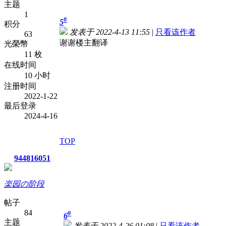
主题
1
#
5
积分
发表于 2022-4-13 11:55
|
只看该作者
63
谢谢楼主翻译
光榮幣
11 枚
在线时间
10 小时
注册时间
2022-1-22
最后登录
2024-4-16
TOP
944816051
楽园の阶段
帖子
84
#
6
主题
发表于 2022-4-26 01:08
|
只看该作者