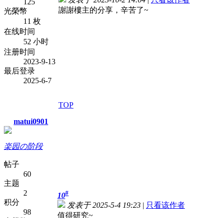
125
謝謝樓主的分享，辛苦了~
光榮幣
11 枚
在线时间
52 小时
注册时间
2023-9-13
最后登录
2025-6-7
TOP
matui0901
楽园の阶段
帖子
60
主题
2
#
10
积分
发表于 2025-5-4 19:23
|
只看该作者
98
值得研究~