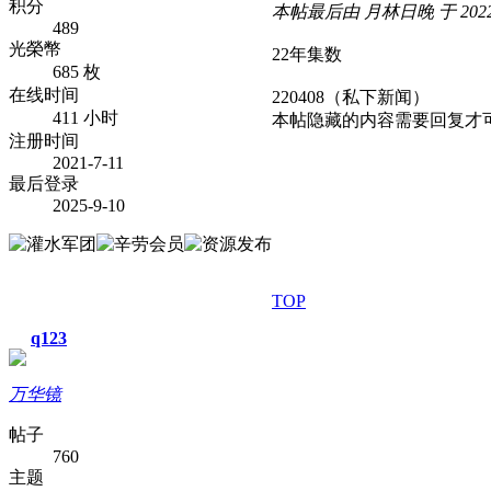
积分
本帖最后由 月林日晚 于 2022-4
489
光榮幣
22年集数
685 枚
在线时间
220408（私下新闻）
411 小时
本帖隐藏的内容需要回复才
注册时间
2021-7-11
最后登录
2025-9-10
TOP
q123
万华镜
帖子
760
主题