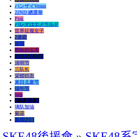
バンザイVenus
22ND 總選舉
Pink
パレオはエメラルド
世界征服女子
2連霸
迷路
肥秋的宝库
S开衣-愚人节
清明节
三队长
栄锁铠衣
末日儿童节
端午节
beta
左手遇见鬼
璃队加油
菊花
真理之门
SKE48後援會
»
SKE48