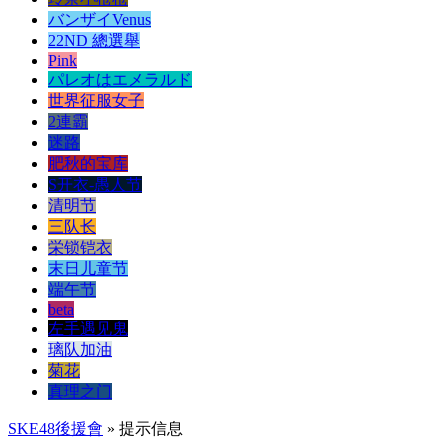
バンザイVenus
22ND 總選舉
Pink
パレオはエメラルド
世界征服女子
2連霸
迷路
肥秋的宝库
S开衣-愚人节
清明节
三队长
栄锁铠衣
末日儿童节
端午节
beta
左手遇见鬼
璃队加油
菊花
真理之门
SKE48後援會
» 提示信息