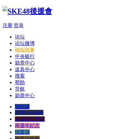
注册
登录
论坛
论坛微博
论坛任务
中央银行
勋章中心
道具中心
搜索
帮助
导航
勋章中心
SKE48
片想いFinally
马路须加学园
兩週年紀念
绿茵场
玲奈小枪枪